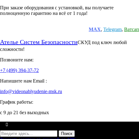
Перейти
При заказе оборудования с установкой, вы получаете
к
полноценную гарантию на всё от 1 года!
содержимому
г. Москва, Семёновская площадь, 1а — офис 203 | Написать в
MAX
,
Telegram
,
Ватсап
Ателье Систем Безопасности
СКУД под ключ любой
сложности!
Позвоните нам:
+7 (499) 394-37-72
Напишите нам Email :
info@videonablyudenie-msk.ru
График работы:
с 9 до 21 без выходных