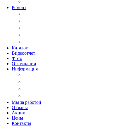
Установка видеоглазка на входную дверь в квартиру
Ремонт
Ремонт системы СКУД
Ремонт домофонов
Ремонт видеодомофона
Ремонт электронных замков
Обслуживание и ремонт магнитных замков
Каталог
Видеоотчет
Фото
О компании
Информация
Способы оплаты
Условия гарантии и договор
Реквизиты
Схема проезда до офиса
Мы за работой
Отзывы
Акции
Цены
Контакты