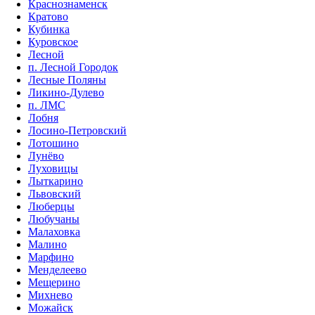
Краснознаменск
Кратово
Кубинка
Куровское
Лесной
п. Лесной Городок
Лесные Поляны
Ликино-Дулево
п. ЛМС
Лобня
Лосино-Петровский
Лотошино
Лунёво
Луховицы
Лыткарино
Львовский
Люберцы
Любучаны
Малаховка
Малино
Марфино
Менделеево
Мещерино
Михнево
Можайск