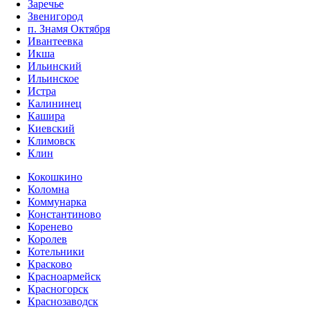
Заречье
Звенигород
п. Знамя Октября
Ивантеевка
Икша
Ильинский
Ильинское
Истра
Калининец
Кашира
Киевский
Климовск
Клин
Кокошкино
Коломна
Коммунарка
Константиново
Коренево
Королев
Котельники
Красково
Красноармейск
Красногорск
Краснозаводск