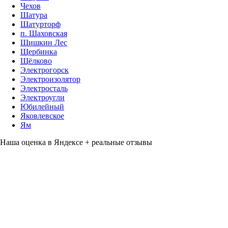
Чехов
Шатура
Шатурторф
п. Шаховская
Шишкин Лес
Щербинка
Щёлково
Электрогорск
Электроизолятор
Электросталь
Электроугли
Юбилейный
Яковлевское
Ям
Наша оценка в Яндексе + реальные отзывы