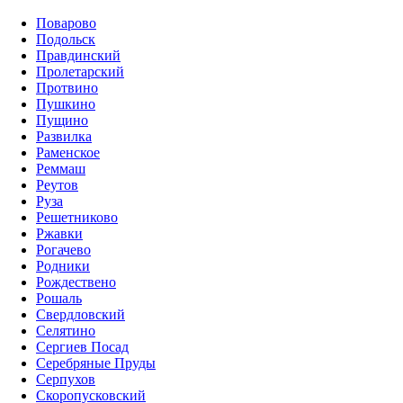
Поварово
Подольск
Правдинский
Пролетарский
Протвино
Пушкино
Пущино
Развилка
Раменское
Реммаш
Реутов
Руза
Решетниково
Ржавки
Рогачево
Родники
Рождествено
Рошаль
Свердловский
Селятино
Сергиев Посад
Серебряные Пруды
Серпухов
Скоропусковский