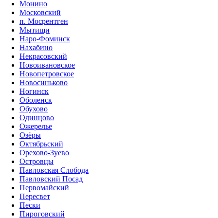
Монино
Московский
п. Мосрентген
Мытищи
Наро-Фоминск
Нахабино
Некрасовский
Новоивановское
Новопетровское
Новосиньково
Ногинск
Оболенск
Обухово
Одинцово
Ожерелье
Озёры
Октябрьский
Орехово-Зуево
Островцы
Павловская Слобода
Павловский Посад
Первомайский
Пересвет
Пески
Пироговский