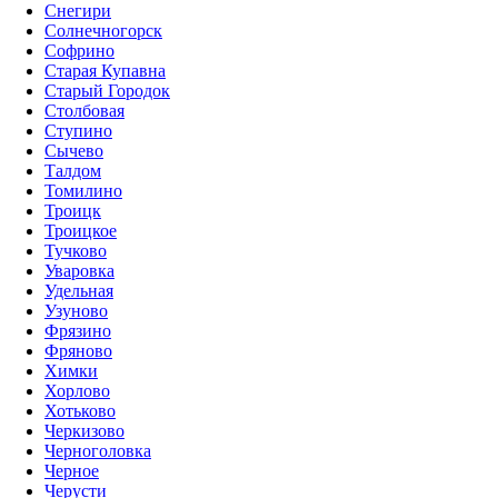
Снегири
Солнечногорск
Софрино
Старая Купавна
Старый Городок
Столбовая
Ступино
Сычево
Талдом
Томилино
Троицк
Троицкое
Тучково
Уваровка
Удельная
Узуново
Фрязино
Фряново
Химки
Хорлово
Хотьково
Черкизово
Черноголовка
Черное
Черусти