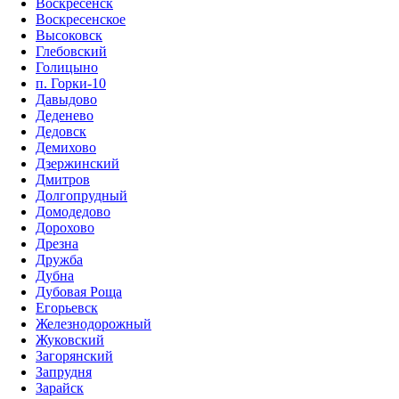
Воскресенск
Воскресенское
Высоковск
Глебовский
Голицыно
п. Горки-10
Давыдово
Деденево
Дедовск
Демихово
Дзержинский
Дмитров
Долгопрудный
Домодедово
Дорохово
Дрезна
Дружба
Дубна
Дубовая Роща
Егорьевск
Железнодорожный
Жуковский
Загорянский
Запрудня
Зарайск